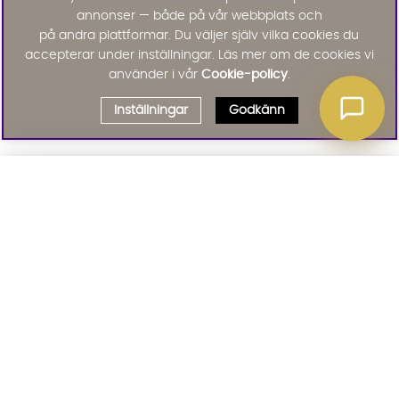
annonser — både på vår webbplats och
på andra plattformar. Du väljer själv vilka cookies du
accepterar under inställningar. Läs mer om de cookies vi
använder i vår
Cookie-policy
.
Inställningar
Godkänn
Välj delbetalning
Qliro
· Fast månadsbelopp
Signa upp till vårt nyhetsbrev
Produktpris
Missa inte våra nyhetsbrev som är fyllda med erbjudanden, nyheter
och inspiration
Representativt exempel
Att låna kostar pengar!
01. INFORMATION
Om du inte kan betala tillbaka skulden i tid