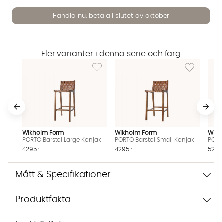
Handla nu, betala i slutet av oktober
Vi använder AI för att svara på dina frågor. Konversationen
Fler varianter i denna serie och färg
sparas i upp till 24 timmar för att kunna hjälpa dig. Vi delar
inte dina uppgifter med tredje part. Läs mer i vår
Lägg till i önskelista: PORTO Barstol Large K
Lägg till i ö
integritetspolicy.
Jag godkänner att konversationen sparas
Starta chatten
Wikholm Form
Wikholm Form
Wikh
PORTO Barstol Large Konjak
PORTO Barstol Small Konjak
PORT
4295 :-
4295 :-
5295 
Mått & Specifikationer
Produktfakta