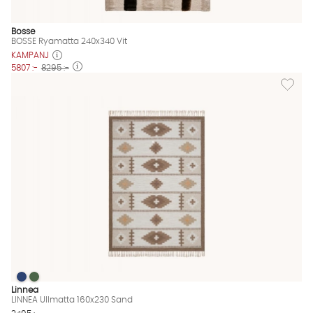
Bosse
BOSSE Ryamatta 240x340 Vit
KAMPANJ
5807 :-
8295 :-
Lägg til
LINNEA Ullmatta 160x230 Sand
LINNEA Ullmatta 160x230 Sand
LINNEA Ullmatta 160x230 Sand Finns även i dessa färger:
Linnea
LINNEA Ullmatta 160x230 Sand