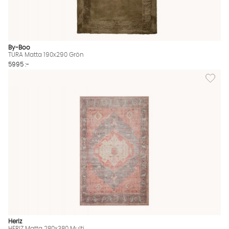
By-Boo
TURA Matta 190x290 Grön
5995 :-
Lägg til
Heriz
HERIZ Matta 280x380 Multi