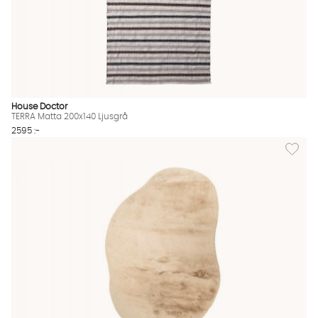
House Doctor
TERRA Matta 200x140 Ljusgrå
2595 :-
Lägg til