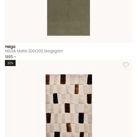
Helga
HELGA Matta 200x300 Skogsgrön
1895 :-
Lägg til
30%