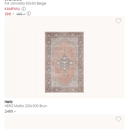
FIA Ullmatta 60x90 Beige
KAMPANJ
396 :-
495 :-
Lägg til
Heriz
HERIZ Matta 200x300 Brun
2495 :-
Lägg til