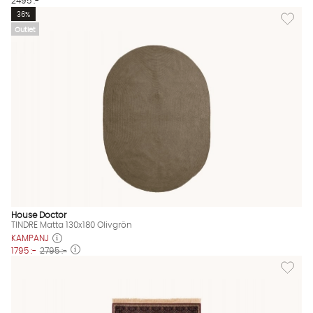
2495 :-
Lägg til
36%
Outlet
House Doctor
TINDRE Matta 130x180 Olivgrön
KAMPANJ
1795 :-
2795 :-
Lägg til