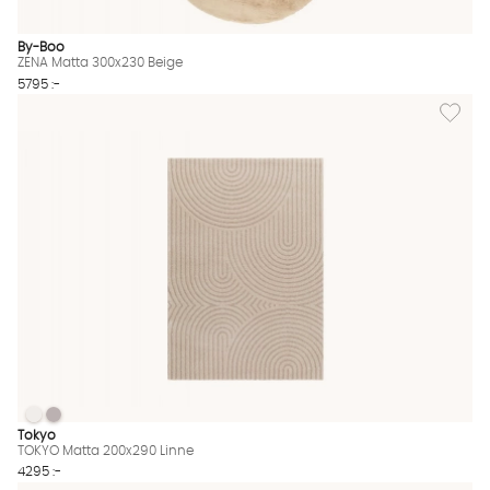
By-Boo
ZENA Matta 300x230 Beige
5795 :-
Lägg til
TOKYO Matta 200x290 Linne
TOKYO Matta 200x290 Linne
TOKYO Matta 200x290 Linne Finns även i dessa färger:
Tokyo
TOKYO Matta 200x290 Linne
4295 :-