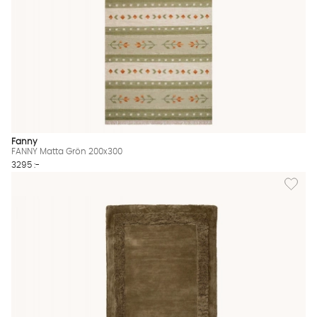
Fanny
FANNY Matta Grön 200x300
3295 :-
Lägg til