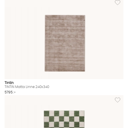
Lägg til
Tintin
TINTIN Matta Linne 240x340
5795 :-
Lägg til