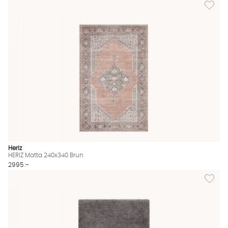
Lägg til
Heriz
HERIZ Matta 240x340 Brun
2995 :-
Lägg til