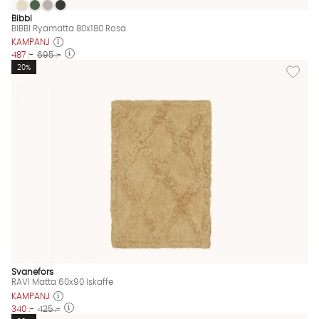
BIBBI Ryamatta 80x180 Rosa
BIBBI Ryamatta 80x180 Rosa
BIBBI Ryamatta 80x180 Rosa
BIBBI Ryamatta 80x180 Rosa
BIBBI Ryamatta 80x180 Rosa Finns även i dessa färger:
Bibbi
BIBBI Ryamatta 80x180 Rosa
KAMPANJ
487 :-
695 :-
Lägg til
20%
Svanefors
RAVI Matta 60x90 Iskaffe
KAMPANJ
340 :-
425 :-