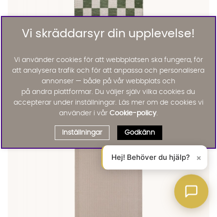
Vi skräddarsyr din upplevelse!
Vi använder cookies för att webbplatsen ska fungera, för
att analysera trafik och för att anpassa och personalisera
annonser — både på vår webbplats och
CHECK Ullmatta 160x230 Smaragdgrön
CHECK Ullmatta 160x230 Smaragdgrön
CHECK Ullmatta 160x230 Smaragdgrön
CHECK Ullmatta 160x230 Smaragdgrön
CHECK Ullmatta 160x230 Smaragdgrön
CHECK Ullmatta 160x230 Smaragdgrön Finns även i dessa färg
på andra plattformar. Du väljer själv vilka cookies du
Check
CHECK Ullmatta 160x230 Smaragdgrön
accepterar under inställningar. Läs mer om de cookies vi
2295 :-
använder i vår
Cookie-policy
.
Lägg til
Inställningar
Godkänn
Hej! Behöver du hjälp?
×