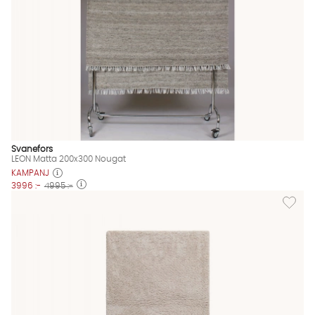
Svanefors
LEON Matta 200x300 Nougat
KAMPANJ
3996 :-
4995 :-
Lägg til