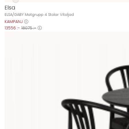
ELSA/GABY Matgrupp 4 Stolar Vitoljad Finns även i dessa fä
ELSA/GABY Matgrupp 4 Stolar Vitoljad
Elsa
ELSA/GABY Matgrupp 4 Stolar Vitoljad
KAMPANJ
13556 :-
18075 :-