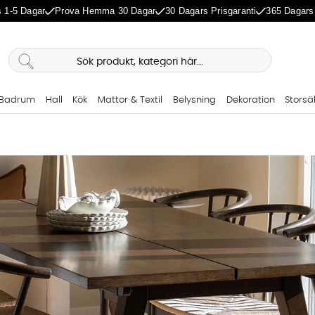
 1-5 Dagar
Prova Hemma 30 Dagar
30 Dagars Prisgaranti
365 Dagars
Badrum
Hall
Kök
Mattor & Textil
Belysning
Dekoration
Storsä