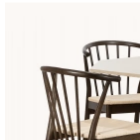
Välj rätt form på din matgrupp
Bordets form spelar en stor roll för hur matplatsen upplevs oc
och stärre kök, det är också den form som är enklast att place
naturlig "huvudände" och alla sitter lika nära varandra. Kvad
kök och matrum. Tänk på att runda och ovala bord tar något mer 
Så matchar du matgrupp till ditt rum
Räkna alltid på att det ska finnas minst 80 cm fritt från bord
en stol. För en matgrupp med 4 stolar behöver du räkna med ett
möbler får du ett lugnt och sammanhållet intryck, medan kont
Hos oss hittar du prisvärda matgrupper som kombinerar hög kva
matplats med möbler som håller länge utan att betala överpris