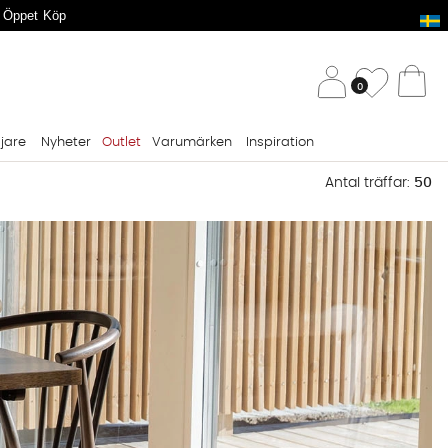
 Öppet Köp
/ 
Önskelis
0
Va
ljare
Nyheter
Outlet
Varumärken
Inspiration
Antal träffar:
50