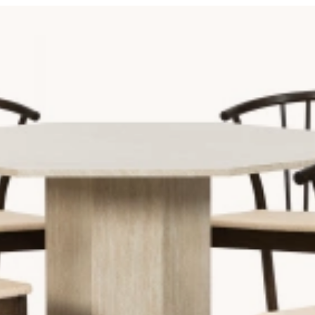
h hur väl gruppen passar i rummet. Ett rektangulärt matbord är de
ra längs en vägg. Ett runt eller ovalt matbord skapar en mjukare 
ratiska matgrupper passar bäst i rum av samma form och ger ett s
golvyta i förhållande till det antalet platser de erbjuder.
skanten till närmaste vägg eller möbel, det är det minsta utrymme
 rum på minst 2,4 x 3 meter, och för 6 stolar minst 3 x 3,5 meter.
rasterande färger ger matplatsen en tydligare karaktär och mer 
litet ochgenomtänkt design. Vi arbetar direkt mot tillverkare oc
. Se gärna hela kollektionen av
sittmöbler
till matplatsen om du le