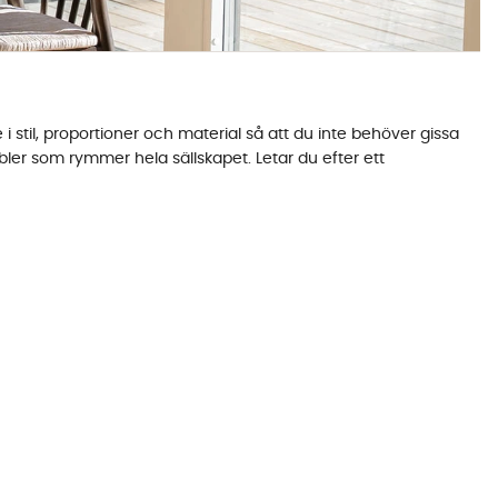
stil, proportioner och material så att du inte behöver gissa
öbler som rymmer hela sällskapet. Letar du efter ett
r du på ett ställe.
hushåll eller ett mindre kök och passar utmärkt till de flesta
et naturliga steget upp, med plats för hela familjen och
f
ett perfekt alternativ, du har ett kompaktare bord till
rupper i trä
är ett tidlöst val med ett naturligt uttryck som
så är
matgrupper i ek
det självklara alternativvet, ek utvecklar
kiva får du ett modernare och mer avskalat uttryck som