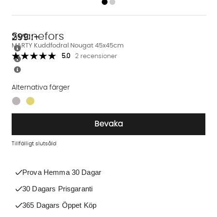
Svanefors
299
:-
MARTY Kuddfodral Nougat 45x45cm
5.0
2 recensioner
Alternativa färger
Finns även i dessa färger:
Bevaka
Tillfälligt slutsåld
Prova Hemma 30 Dagar
30 Dagars Prisgaranti
365 Dagars Öppet Köp