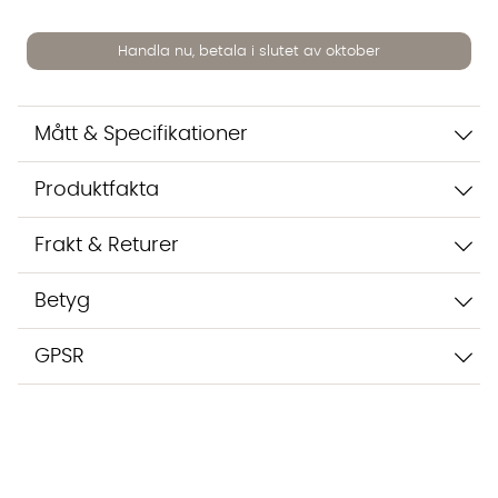
Handla nu, betala i slutet av oktober
Vi använder AI för att svara på dina frågor. Konversationen
sparas i upp till 24 timmar för att kunna hjälpa dig. Vi delar
inte dina uppgifter med tredje part. Läs mer i vår
Mått & Specifikationer
integritetspolicy.
Jag godkänner att konversationen sparas
Starta chatten
Produktfakta
Frakt & Returer
Betyg
GPSR