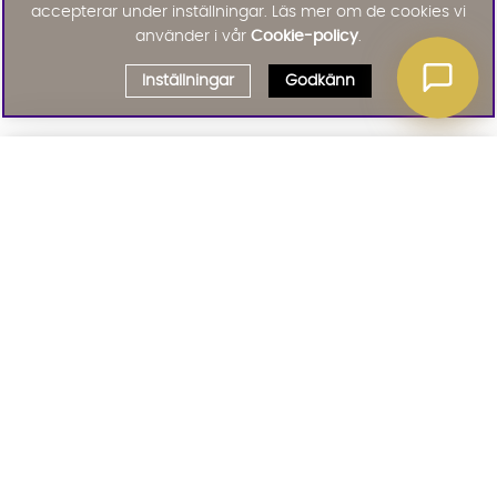
accepterar under inställningar. Läs mer om de cookies vi
använder i vår
Cookie-policy
.
Inställningar
Godkänn
Välj delbetalning
Qliro
· Fast månadsbelopp
Signa upp till vårt nyhetsbrev
Produktpris
Missa inte våra nyhetsbrev som är fyllda med erbjudanden, nyheter
och inspiration
Representativt exempel
Att låna kostar pengar!
01. INFORMATION
Om du inte kan betala tillbaka skulden i tid
riskerar du en betalningsanmärkning. Det kan
leda till svårigheter att få hyra bostad,
teckna abonnemang och få nya lån. För stöd,