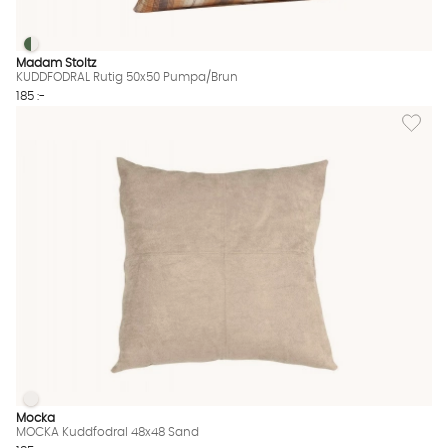
KUDDFODRAL Rutig 50x50 Pumpa/Brun
KUDDFODRAL Rutig 50x50 Pumpa/Brun Finns även i dessa färg
Madam Stoltz
KUDDFODRAL Rutig 50x50 Pumpa/Brun
185 :-
Lägg til
MOCKA Kuddfodral 48x48 Sand
MOCKA Kuddfodral 48x48 Sand Finns även i dessa färger:
Mocka
MOCKA Kuddfodral 48x48 Sand