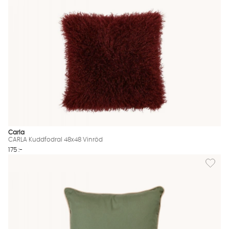
Carla
CARLA Kuddfodral 48x48 Vinröd
175 :-
Lägg til