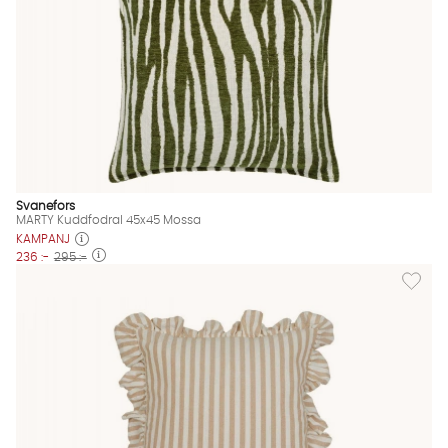
Svanefors
MARTY Kuddfodral 45x45 Mossa
KAMPANJ
236 :-
295 :-
Lägg til