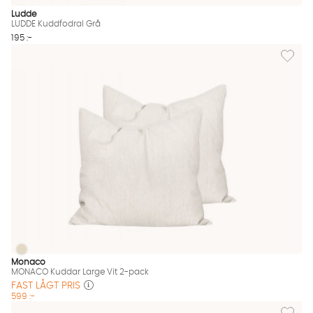
Ludde
LUDDE Kuddfodral Grå
195 :-
Lägg til
MONACO Kuddar Large Vit 2-pack
MONACO Kuddar Large Vit 2-pack Finns även i dessa färger:
Monaco
MONACO Kuddar Large Vit 2-pack
FAST LÅGT PRIS
599 :-
Lägg til