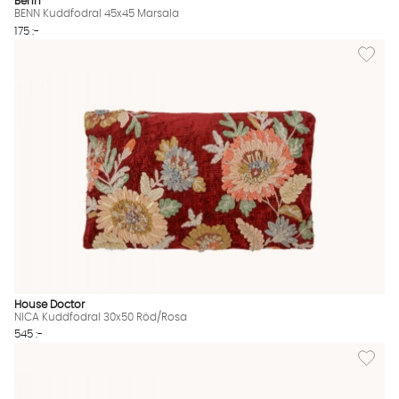
Benn
BENN Kuddfodral 45x45 Marsala
175 :-
Lägg til
House Doctor
NICA Kuddfodral 30x50 Röd/Rosa
545 :-
Lägg til