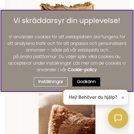
Vi skräddarsyr din upplevelse!
Vi använder cookies för att webbplatsen ska fungera, för
att analysera trafik och för att anpassa och personalisera
annonser — både på vår webbplats och
på andra plattformar. Du väljer själv vilka cookies du
accepterar under inställningar. Läs mer om de cookies vi
använder i vår
Cookie-policy
.
Madam Stoltz
BOHOO Kuddfodral Mandel/Svart
185 :-
Inställningar
Godkänn
Lägg til
20%
Hej! Behöver du hjälp?
×