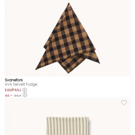
Svanefors
AVA Servett Fudge
KAMPANJ
44 :-
44 :-
Lägg til