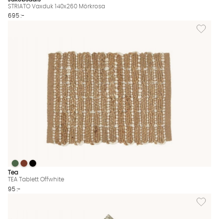
STRIATO Vaxduk 140x260 Mörkrosa
695 :-
Lägg till
TEA Tablett Offwhite
TEA Tablett Offwhite
TEA Tablett Offwhite
TEA Tablett Offwhite Finns även i dessa färger:
Tea
TEA Tablett Offwhite
95 :-
Lägg till