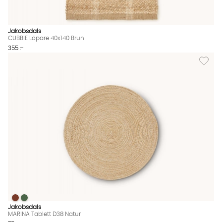
Jakobsdals
CUBBIE Löpare 40x140 Brun
355 :-
Lägg til
MARINA Tablett D38 Natur
MARINA Tablett D38 Natur
MARINA Tablett D38 Natur Finns även i dessa färger:
Jakobsdals
MARINA Tablett D38 Natur