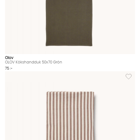
Olov
OLOV Kökshandduk 50x70 Grön
75 :-
Lägg til