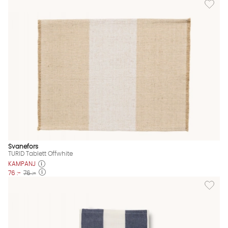
Svanefors
TURID Tablett Offwhite
KAMPANJ
76 :-
76 :-
Lägg til