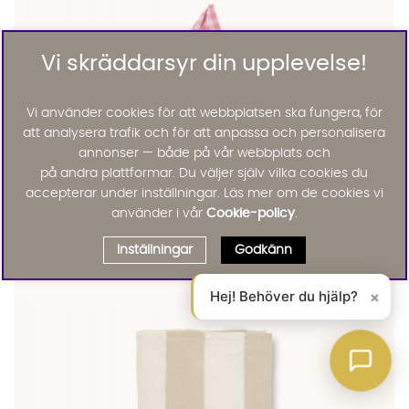
Vi skräddarsyr din upplevelse!
Vi använder cookies för att webbplatsen ska fungera, för
att analysera trafik och för att anpassa och personalisera
annonser — både på vår webbplats och
på andra plattformar. Du väljer själv vilka cookies du
accepterar under inställningar. Läs mer om de cookies vi
använder i vår
Cookie-policy
.
SERVETT Rutig Rosa/Röd
SERVETT Rutig Rosa/Röd Finns även i dessa färger:
Wikholm Form
SERVETT Rutig Rosa/Röd
Inställningar
Godkänn
45 :-
Lägg til
Hej! Behöver du hjälp?
×