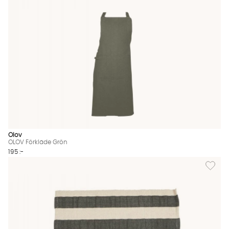
Olov
OLOV Förkläde Grön
195 :-
Lägg til