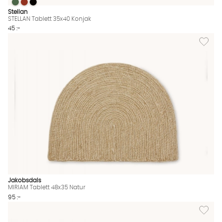
STELLAN Tablett 35x40 Konjak
STELLAN Tablett 35x40 Konjak
STELLAN Tablett 35x40 Konjak
STELLAN Tablett 35x40 Konjak Finns även i dessa färger:
Stellan
STELLAN Tablett 35x40 Konjak
45 :-
Lägg til
Jakobsdals
MIRIAM Tablett 48x35 Natur
95 :-
Lägg till