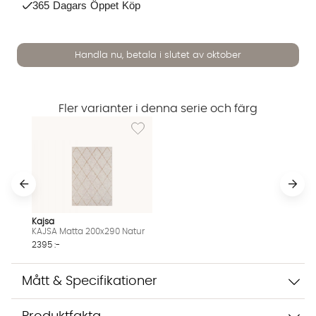
365 Dagars Öppet Köp
Handla nu, betala i slutet av oktober
Fler varianter i denna serie och färg
Lägg till i önskelista: KAJSA Matta 200x290 
Vi använder AI för att svara på dina frågor. Konversationen
sparas i upp till 24 timmar för att kunna hjälpa dig. Vi delar
inte dina uppgifter med tredje part. Läs mer i vår
integritetspolicy.
Jag godkänner att konversationen sparas
Starta chatten
Kajsa
KAJSA Matta 200x290 Natur
2395 :-
Mått & Specifikationer