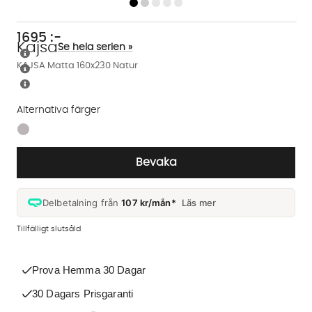
1695
:-
Kajsa
Se hela serien »
KAJSA Matta 160x230 Natur
Alternativa färger
Finns även i dessa färger:
Bevaka
Delbetalning från
107 kr/mån*
Läs mer
Tillfälligt slutsåld
Prova Hemma 30 Dagar
30 Dagars Prisgaranti