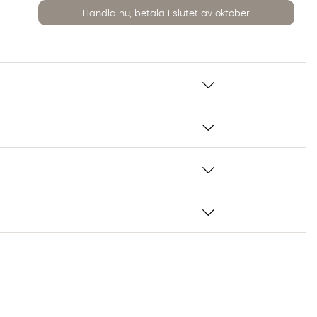
Handla nu, betala i slutet av oktober
lista: GATSBY Lampskärm Metallinsida 35cm