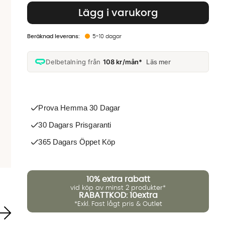
Lägg i varukorg
5-10 dagar
Delbetalning från
108 kr/mån*
Läs mer
Prova Hemma 30 Dagar
30 Dagars Prisgaranti
365 Dagars Öppet Köp
10%
extra rabatt
vid köp av minst 2 produkter*
RABATTKOD: 10extra
*Exkl. Fast lågt pris & Outlet