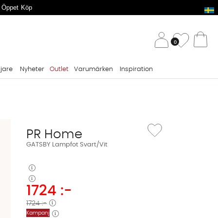
 Öppet Köp
/ 
Önskelis
0
Va
ljare
Nyheter
Outlet
Varumärken
Inspiration
Lägg till i önskelista: G
PR Home
GATSBY Lampfot Svart/Vit
1724
:-
1724 :-
Kampanj