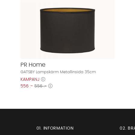
PR Home
GATSBY Lampskärm Metallinsida 35cm
KAMPANJ
556 :-
556 :-
01. INFORMATION
02. BR