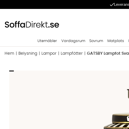
Leverans
Utemöbler
Vardagsrum
Sovrum
Matplats
Hem
Belysning
Lampor
Lampfötter
GATSBY Lampfot Svar
Produktbilder GATSBY Lampfot Svart/Vit