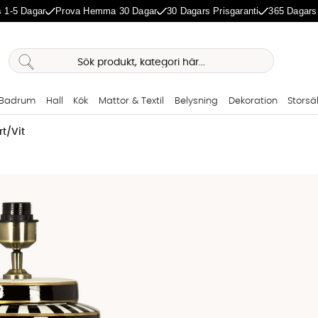
 1-5 Dagar
Prova Hemma 30 Dagar
30 Dagars Prisgaranti
365 Dagars
Badrum
Hall
Kök
Mattor & Textil
Belysning
Dekoration
Storsä
t/Vit