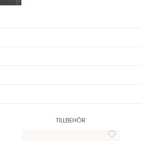
TILLBEHÖR
Lägg till i önske