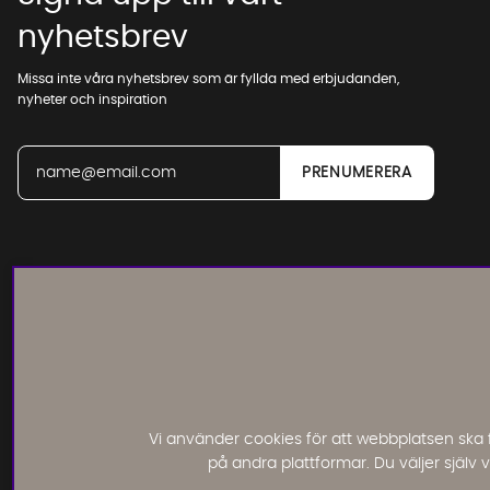
nyhetsbrev
Missa inte våra nyhetsbrev som är fyllda med erbjudanden,
nyheter och inspiration
Läs och lämna kundomdömen:
Vi använder cookies för att webbplatsen ska 
på andra plattformar. Du väljer själv