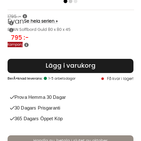
1795 :-
Evan
Se hela serien »
EVAN Soffbord Guld 80 x 80 x 45
795
:-
Kampanj
Lägg i varukorg
1-5 arbetsdagar
Få kvar i lager!
Prova Hemma 30 Dagar
30 Dagars Prisgaranti
365 Dagars Öppet Köp
Handla nu, betala i slutet av oktober