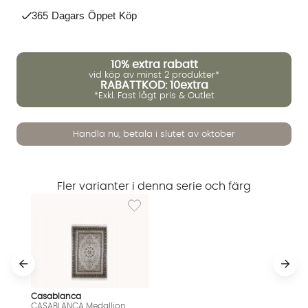
365 Dagars Öppet Köp
10%
extra rabatt
vid köp av minst 2 produkter*
RABATTKOD: 10extra
*Exkl. Fast lågt pris & Outlet
Vi använder AI för att svara på dina frågor. Konversationen
Handla nu, betala i slutet av oktober
sparas i upp till 24 timmar för att kunna hjälpa dig. Vi delar
inte dina uppgifter med tredje part. Läs mer i vår
integritetspolicy.
Jag godkänner att konversationen sparas
Fler varianter i denna serie och färg
Starta chatten
Lägg till i önskelista: CASABLANCA Medallion
Casablanca
CASABLANCA Medallion