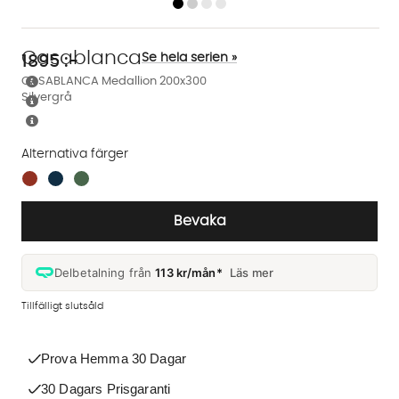
Casablanca
Se hela serien »
1895
:-
CASABLANCA Medallion 200x300
Silvergrå
Alternativa färger
Finns även i dessa färger:
Bevaka
Delbetalning från
113 kr/mån*
Läs mer
Tillfälligt slutsåld
Prova Hemma 30 Dagar
30 Dagars Prisgaranti