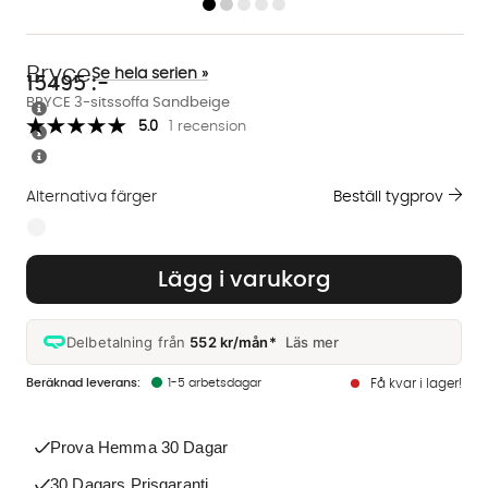
Bryce
Se hela serien »
15495
:-
BRYCE 3-sitssoffa Sandbeige
5.0
1 recension
Alternativa färger
Beställ tygprov
Finns även i dessa färger:
Lägg i varukorg
Delbetalning från
552 kr/mån*
Läs mer
1-5 arbetsdagar
Få kvar i lager!
Prova Hemma 30 Dagar
30 Dagars Prisgaranti