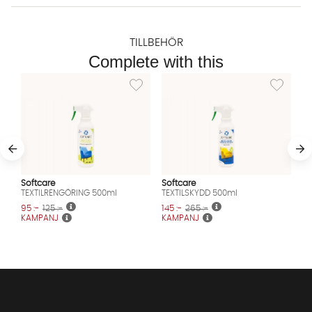
TILLBEHÖR
Complete with this
Lägg till i önskelista: TEXTILRENGÖRING 500m
Lägg till i
Softcare
Softcare
TEXTILRENGÖRING 500ml
TEXTILSKYDD 500ml
95 :-
125 :-
145 :-
265 :-
KAMPANJ
KAMPANJ