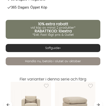
365 Dagars Öppet Köp
10%
extra rabatt
vid köp av minst 2 produkter*
RABATTKOD: 10extra
*Exkl. Fast lågt pris & Outlet
Soffguide»
Handla nu, betala i slutet av oktober
Fler varianter i denna serie och färg
Lägg till i önskelista: BRYCE Fåtölj Sandbeig
Lägg till i ö