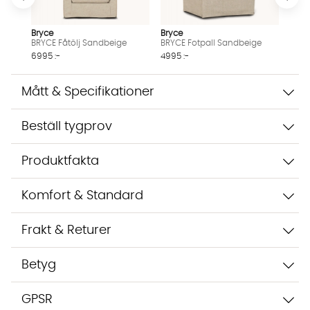
Vi använder AI för att svara på dina frågor. Konversationen
sparas i upp till 24 timmar för att kunna hjälpa dig. Vi delar
inte dina uppgifter med tredje part. Läs mer i vår
Bryce
Bryce
integritetspolicy.
BRYCE Fåtölj Sandbeige
BRYCE Fotpall Sandbeige
Jag godkänner att konversationen sparas
6995 :-
4995 :-
Starta chatten
Mått & Specifikationer
Beställ tygprov
Produktfakta
Komfort & Standard
Frakt & Returer
Betyg
GPSR