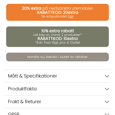
20%
extra
på nedsänkta utemöbler
RABATTKOD: 20extra
Vi använder AI för att svara på dina frågor. Konversationen
Se erbjudandet
här
sparas i upp till 24 timmar för att kunna hjälpa dig. Vi delar
inte dina uppgifter med tredje part. Läs mer i vår
integritetspolicy.
10%
extra rabatt
vid köp av minst 2 produkter*
Jag godkänner att konversationen sparas
RABATTKOD: 10extra
Starta chatten
*Exkl. Fast lågt pris & Outlet
Handla nu, betala i slutet av oktober
Mått & Specifikationer
Produktfakta
Frakt & Returer
GPSR