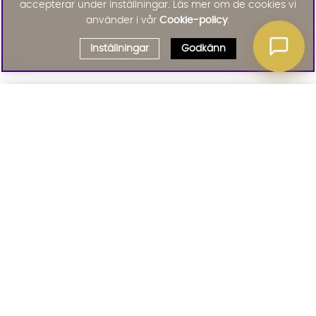
accepterar under inställningar. Läs mer om de cookies vi
använder i vår
Cookie-policy
.
Inställningar
Godkänn
Välj delbetalning
Qliro
· Fast månadsbelopp
Signa upp till vårt nyhetsbrev
Produktpris
Missa inte våra nyhetsbrev som är fyllda med erbjudanden, nyheter
och inspiration
Representativt exempel
Att låna kostar pengar!
01. INFORMATION
Om du inte kan betala tillbaka skulden i tid
riskerar du en betalningsanmärkning. Det kan
leda till svårigheter att få hyra bostad,
teckna abonnemang och få nya lån. För stöd,
02. BRA ATT VETA