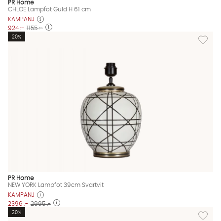
PR Home
CHLOE Lampfot Guld H 61 cm
KAMPANJ
924 :-
1155 :-
Lägg til
20%
PR Home
NEW YORK Lampfot 39cm Svartvit
KAMPANJ
2396 :-
2995 :-
Lägg til
20%