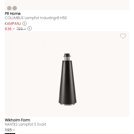
COLUMBUS Lampfot Industrigrå H50
COLUMBUS Lampfot Industrigrå H50
COLUMBUS Lampfot Industrigrå H50 Finns även i dessa färger:
PR Home
COLUMBUS Lampfot Industrigrå H50
KAMPANJ
636 :-
795 :-
Lägg til
Wikholm Form
NANTES Lampfot S Svart
1195 :-