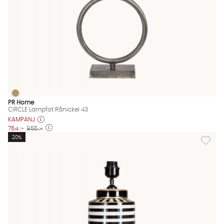
CIRCLE Lampfot Rånickel 43
CIRCLE Lampfot Rånickel 43 Finns även i dessa färger:
PR Home
CIRCLE Lampfot Rånickel 43
KAMPANJ
764 :-
955 :-
Lägg til
20%