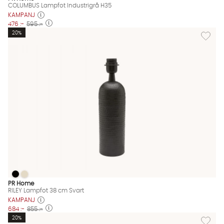
COLUMBUS Lampfot Industrigrå H35
KAMPANJ
476 :-
595 :-
Lägg til
20%
RILEY Lampfot 38 cm Svart
RILEY Lampfot 38 cm Svart
RILEY Lampfot 38 cm Svart Finns även i dessa färger:
PR Home
RILEY Lampfot 38 cm Svart
KAMPANJ
684 :-
855 :-
Lägg til
20%