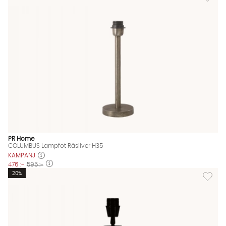
PR Home
COLUMBUS Lampfot Råsilver H35
KAMPANJ
476 :-
595 :-
Lägg til
20%