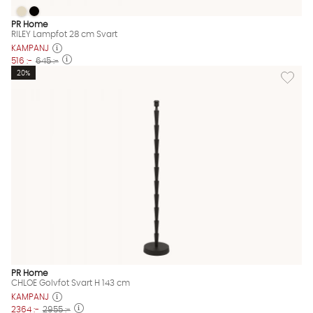
RILEY Lampfot 28 cm Svart
RILEY Lampfot 28 cm Svart
RILEY Lampfot 28 cm Svart Finns även i dessa färger:
PR Home
RILEY Lampfot 28 cm Svart
KAMPANJ
516 :-
645 :-
Lägg til
20%
PR Home
CHLOE Golvfot Svart H 143 cm
KAMPANJ
2364 :-
2955 :-