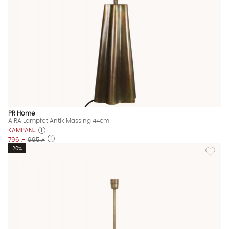
PR Home
AIRA Lampfot Antik Mässing 44cm
KAMPANJ
796 :-
995 :-
Lägg til
20%