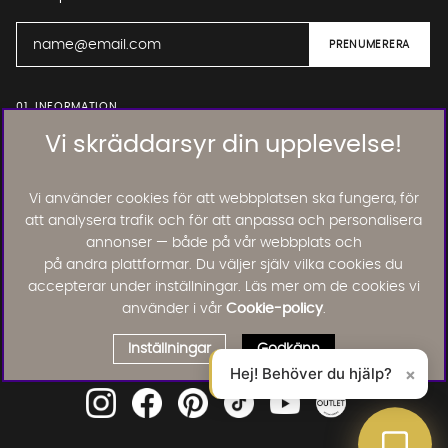
01. INFORMATION
Vi skräddarsyr din upplevelse!
02. BRA ATT VETA
Vi använder cookies för att webbplatsen ska fungera, för
att analysera trafik och för att anpassa och personalisera
annonser — både på vår webbplats och
Läs och lämna kundomdömen:
på andra plattformar. Du väljer själv vilka cookies du
accepterar under inställningar. Läs mer om de cookies vi
använder i vår
Cookie-policy
.
Inställningar
Godkänn
Hej! Behöver du hjälp?
×