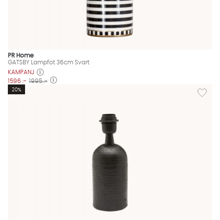
PR Home
GATSBY Lampfot 36cm Svart
KAMPANJ
1596 :-
1995 :-
Lägg til
20%