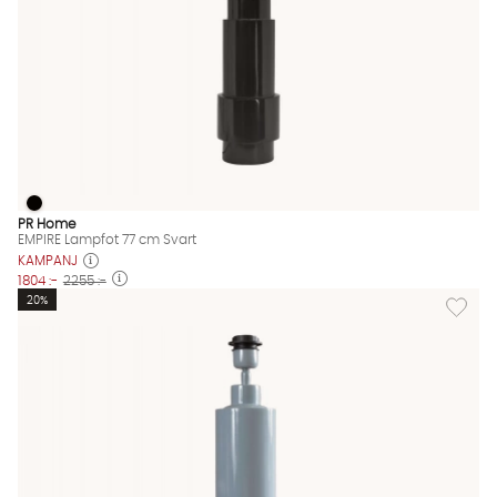
EMPIRE Lampfot 77 cm Svart
EMPIRE Lampfot 77 cm Svart Finns även i dessa färger:
PR Home
EMPIRE Lampfot 77 cm Svart
KAMPANJ
1804 :-
2255 :-
Lägg til
20%