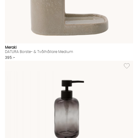
Meraki
DATURA Borste- & Tvålhållare Medium
395 :-
Lägg til