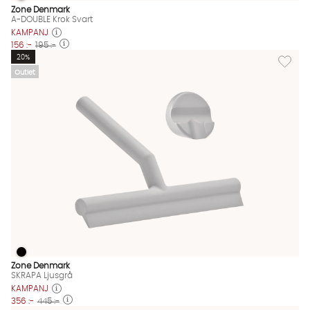
A-DOUBLE Krok Svart
A-DOUBLE Krok Svart Finns även i dessa färger:
Zone Denmark
A-DOUBLE Krok Svart
KAMPANJ
156 :-
195 :-
Lägg till
20%
Outlet
SKRAPA Ljusgrå
SKRAPA Ljusgrå Finns även i dessa färger:
Zone Denmark
SKRAPA Ljusgrå
KAMPANJ
356 :-
445 :-