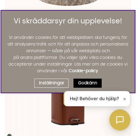
Vi skräddarsyr din upplevelse!
Meraki
Vi använder cookies för att webbplatsen ska fungera, för
MARBLE Bricka Rund Small
att analysera trafik och för att anpassa och personalisera
365 :-
Lägg til
annonser — både på vår webbplats och
på andra plattformar. Du väljer själv vilka cookies du
accepterar under inställningar. Läs mer om de cookies vi
använder i vår
Cookie-policy
.
Inställningar
Godkänn
Hej! Behöver du hjälp?
×