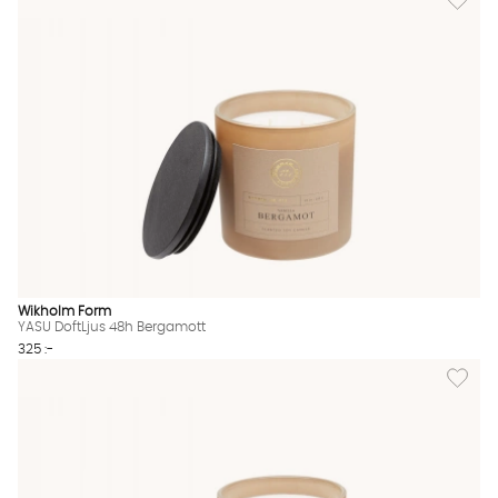
Wikholm Form
YASU DoftLjus 48h Bergamott
325 :-
Lägg til