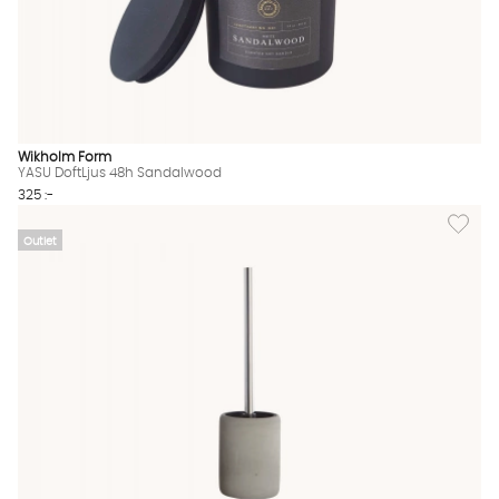
Wikholm Form
YASU DoftLjus 48h Sandalwood
325 :-
Lägg til
Outlet