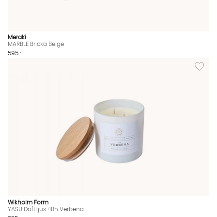
Meraki
MARBLE Bricka Beige
595 :-
Lägg til
Wikholm Form
YASU DoftLjus 48h Verbena