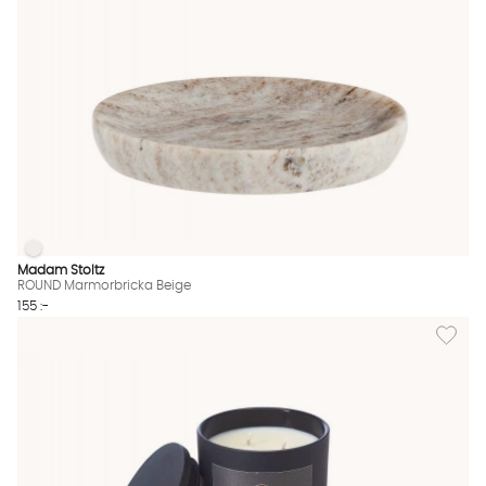
ROUND Marmorbricka Beige
ROUND Marmorbricka Beige Finns även i dessa färger:
Madam Stoltz
ROUND Marmorbricka Beige
155 :-
Lägg til