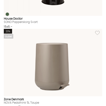
SONO Papperskorg Svart
SONO Papperskorg Svart Finns även i dessa färger:
House Doctor
SONO Papperskorg Svart
1545 :-
Lägg til
20%
Outlet
Zone Denmark
NOVA Pedalhink 5L Taupe