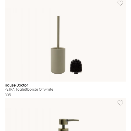
Lägg til
House Doctor
PETRA Toalettborste Offwhite
305 :-
Lägg til