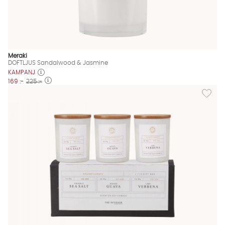
Meraki
DOFTLJUS Sandalwood & Jasmine
KAMPANJ
169 :-
225 :-
Lägg til