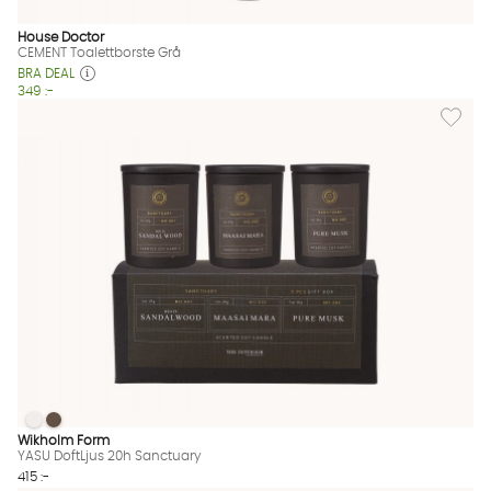
House Doctor
CEMENT Toalettborste Grå
BRA DEAL
349 :-
Lägg til
YASU DoftLjus 20h Sanctuary
YASU DoftLjus 20h Sanctuary
YASU DoftLjus 20h Sanctuary Finns även i dessa färger:
Wikholm Form
YASU DoftLjus 20h Sanctuary
415 :-