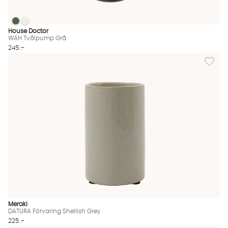
WAH Tvålpump Grå
WAH Tvålpump Grå
WAH Tvålpump Grå Finns även i dessa färger:
House Doctor
WAH Tvålpump Grå
245 :-
Lägg til
Meraki
DATURA Förvaring Shellish Grey
225 :-