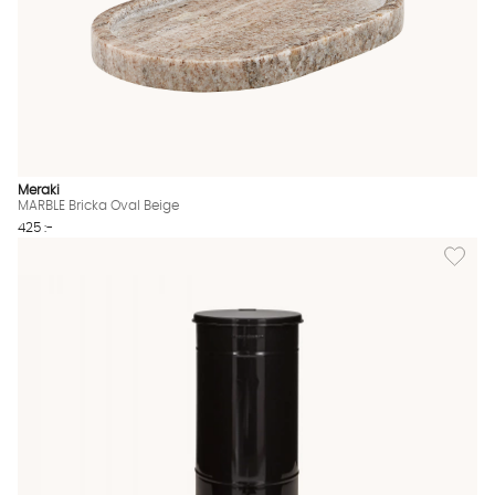
Meraki
MARBLE Bricka Oval Beige
425 :-
Lägg til