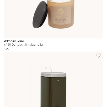
Wikholm Form
YASU DoftLjus 48h Magnolia
325 :-
Lägg til