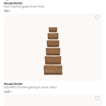
FLEX Klädhängare Silver finish
FLEX Klädhängare Silver finish Finns även i dessa färger:
House Doctor
FLEX Klädhängare Silver finish
795 :-
Lägg til
House Doctor
SQUARES Förvaringskorg 6-pack Natur
1245 :-
Lägg til