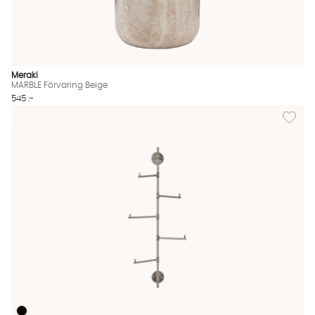
Meraki
MARBLE Förvaring Beige
545 :-
Lägg till