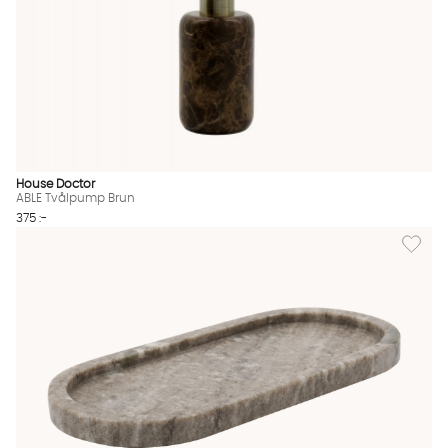
House Doctor
ABLE Tvålpump Brun
375 :-
Lägg til