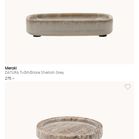
Meraki
DATURA Tvålhållare Shellish Grey
275 :-
Lägg til