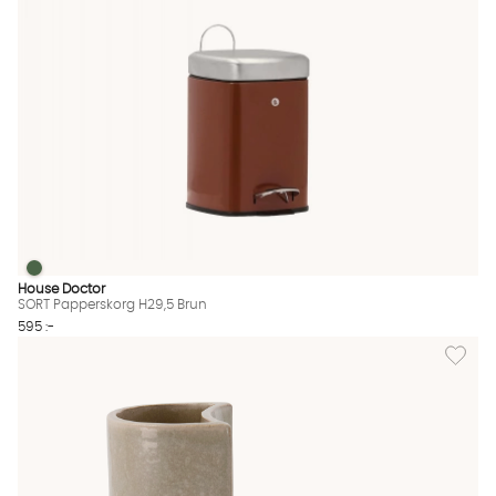
SORT Papperskorg H29,5 Brun
SORT Papperskorg H29,5 Brun Finns även i dessa färger:
House Doctor
SORT Papperskorg H29,5 Brun
595 :-
Lägg til