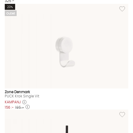
325 :-
Lägg till
20%
Outlet
Zone Denmark
PUCK Krok Single Vit
KAMPANJ
156 :-
195 :-
Lägg til