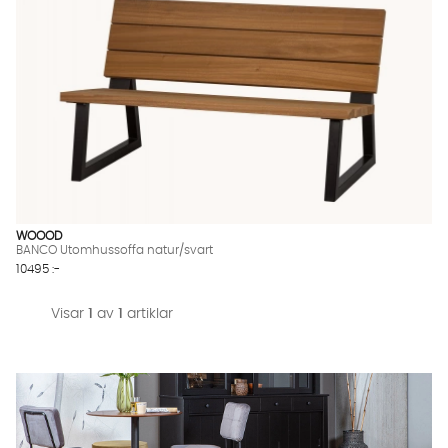
WOOOD
BANCO Utomhussoffa natur/svart
10495 :-
Visar
1
av
1
artiklar
Vi använder AI för att svara på dina frågor. Konversationen
sparas i upp till 24 timmar för att kunna hjälpa dig. Vi delar
inte dina uppgifter med tredje part. Läs mer i vår
integritetspolicy.
Jag godkänner att konversationen sparas