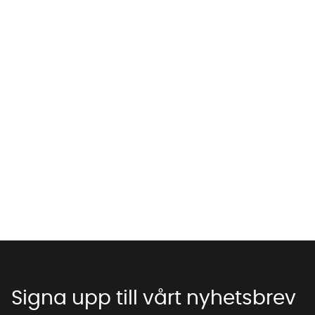
Vi använder AI för att svara på dina frågor. Konversationen
sparas i upp till 24 timmar för att kunna hjälpa dig. Vi delar
inte dina uppgifter med tredje part. Läs mer i vår
integritetspolicy.
Jag godkänner att konversationen sparas
Starta chatten
Signa upp till vårt nyhetsbrev