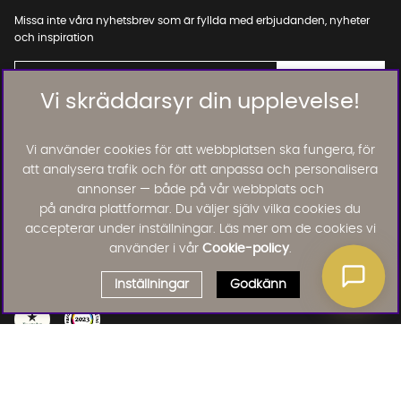
Missa inte våra nyhetsbrev som är fyllda med erbjudanden, nyheter
och inspiration
Vi skräddarsyr din upplevelse!
01. INFORMATION
Vi använder cookies för att webbplatsen ska fungera, för
att analysera trafik och för att anpassa och personalisera
annonser — både på vår webbplats och
02. BRA ATT VETA
på andra plattformar. Du väljer själv vilka cookies du
accepterar under inställningar. Läs mer om de cookies vi
använder i vår
Cookie-policy
.
Läs och lämna kundomdömen:
Inställningar
Godkänn