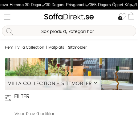
rova Hemma 30 Dagar
30 Dagars Prisgaranti
365 Dagars Öppet Köp
L
Önske
0
Va
Sofia Direkt
AI-assistent
Hem
Villa Collection
Matplats
Sittmöbler
VILLA COLLECTION - SITTMÖBLER
Läs mer
FILTER
Visar
0
av
0
artiklar