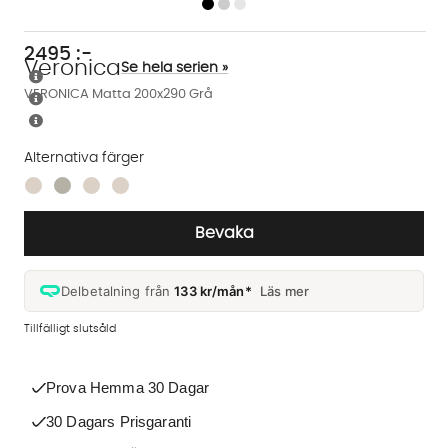
2495
:-
Veronica
Se hela serien »
VERONICA Matta 200x290 Grå
Alternativa färger
Finns även i dessa färger:
Bevaka
Delbetalning från
133 kr/mån*
Läs mer
Tillfälligt slutsåld
Prova Hemma 30 Dagar
30 Dagars Prisgaranti