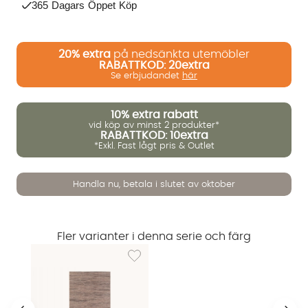
365 Dagars Öppet Köp
20%
extra
på nedsänkta utemöbler
RABATTKOD: 20extra
Se erbjudandet
här
10%
extra rabatt
vid köp av minst 2 produkter*
RABATTKOD: 10extra
*Exkl. Fast lågt pris & Outlet
Handla nu, betala i slutet av oktober
Vi använder AI för att svara på dina frågor. Konversationen
sparas i upp till 24 timmar för att kunna hjälpa dig. Vi delar
inte dina uppgifter med tredje part. Läs mer i vår
integritetspolicy.
Fler varianter i denna serie och färg
Jag godkänner att konversationen sparas
Lägg till i önskelista: VERONICA Matta 160x2
Starta chatten