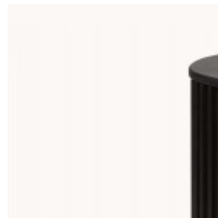
Variera färg, textur och finish på dina möbler och din inrednin
Om allt i vardagsrummet är i en och samma färg kan stilen lätt 
variera med hårt med mjukt. Dekorera med mjuka textilier för 
vara snyggt, det är en smaksak.
Beställ tygprov på din soffa, fåtölj, säng osv.
På SoffaDirekt kan du klicka hem tygprover på flera av våra sof
köp hos oss när det kommer till hur tyget upplevs i verklighet
skimrande look är sammet perfekt. Linne är ett naturligt tyg 