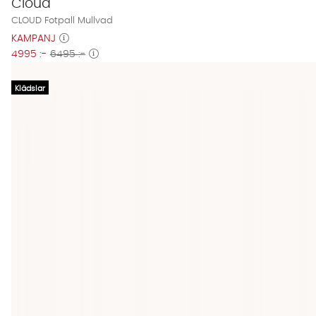
Cloud
CLOUD Fotpall Mullvad
KAMPANJ
4995 :-
6495 :-
Klädslar