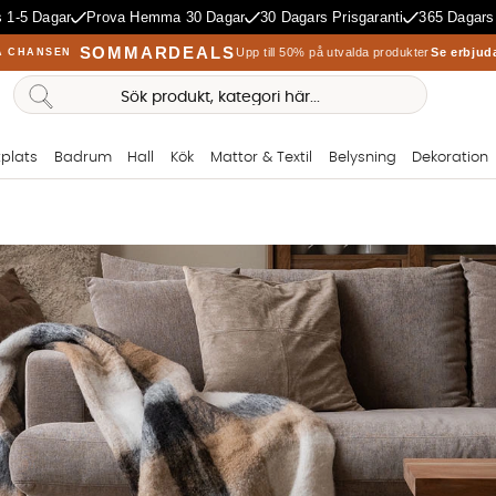
 1-5 Dagar
Prova Hemma 30 Dagar
30 Dagars Prisgaranti
365 Dagars
SOMMARDEALS
Upp till 50% på utvalda produkter
Se erbjud
A CHANSEN
plats
Badrum
Hall
Kök
Mattor & Textil
Belysning
Dekoration