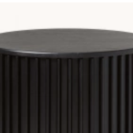
g
uppfattas monotont. Om du vill undvika detta kan du inkludera olika
att öka den ombonade känslan samt för att bidra till en dämpad l
for, fåtöljer och fotpallar helt utan kostnad. Vi erbjuder denna 
en. Tre exempel på material som klädslarna på våra möbler är gjo
med avkopplande känsla. Bomull i kombination med linne bildar ett