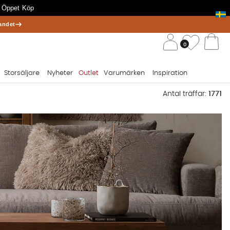
 Öppet Köp
andet
/ 
Önskelis
0
Va
Storsäljare
Nyheter
Outlet
Varumärken
Inspiration
Antal träffar:
1771