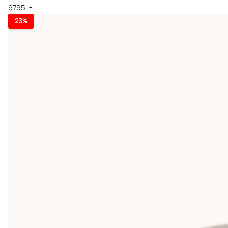
6795 :-
23%