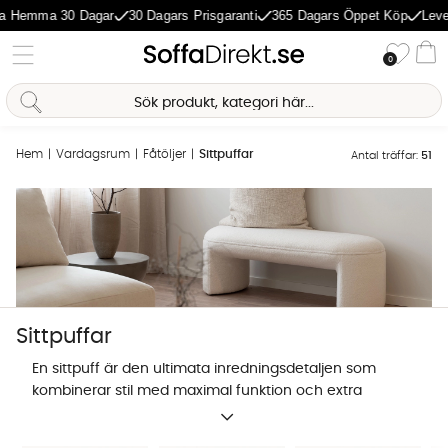
Hemma 30 Dagar
30 Dagars Prisgaranti
365 Dagars Öppet Köp
Levera
Önske
0
Va
Hem
Vardagsrum
Fåtöljer
Sittpuffar
Antal träffar:
51
Sofia Direkt
AI-assistent
Sittpuffar
En sittpuff är den ultimata inredningsdetaljen som
kombinerar stil med maximal funktion och extra
komfort. Oavsett om du söker en lyxig sammetspuff
för att sätta guldkant på vardagsrummet, en praktisk