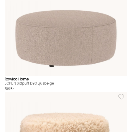
Rowico Home
JOPLIN Sittpuff D90 Ljusbeige
5195 :-
Lägg til