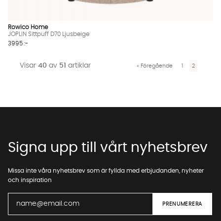
Rowico Home
JOPLIN Sittpuff D70 Ljusbeige
3995 :-
Visar
40
av
51
artiklar
«
Föregående
1
2
Signa upp till vårt nyhetsbrev
Missa inte våra nyhetsbrev som är fyllda med erbjudanden, nyheter
och inspiration