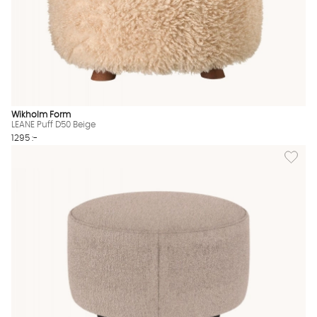
Wikholm Form
LEANE Puff D50 Beige
1295 :-
Lägg till