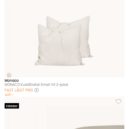
MONACO Kuddfodral Small Vit 2-pack
MONACO Kuddfodral Small Vit 2-pack Finns även i dessa färge
Monaco
MONACO Kuddfodral Small Vit 2-pack
FAST LÅGT PRIS
445 :-
Lägg til
Klädslar