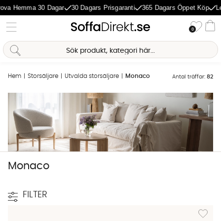
ova Hemma 30 Dagar
30 Dagars Prisgaranti
365 Dagars Öppet Köp
Le
Önske
0
Va
Sofia Direkt
AI-assistent
Hem
Storsäljare
Utvalda storsäljare
Monaco
Antal träffar:
82
Monaco
FILTER
Lägg til