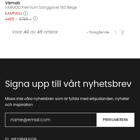
VÄRMDÖ Premium Sänggavel 160 Beige Finns även i dessa fär
Värmdö
VÄRMDÖ Premium Sänggavel 160 Beige
KAMPANJ
4495 :-
6795 :-
Visar
40
av
49
artiklar
«
Föregående
1
2
Signa upp till vårt nyhetsbrev
Missa inte våra nyhetsbrev som är fyllda med erbjudanden, nyheter
och inspiration
01. INFORMATION