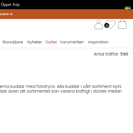
 Öppet Köp
andet
/ 
Önskelis
0
Va
Storsäljare
Nyheter
Outlet
Varumärken
Inspiration
Antal träffar:
590
oderna kuddar med fototryck. Alla kuddar i vårt sortiment byts
bär även att sortimentet kan variera kraftigt i storlek mellan