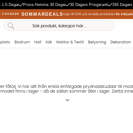
 1-5 Dagar
Prova Hemma 30 Dagar
30 Dagars Prisgaranti
365 Dagars
SOMMARDEALS
Upp till 50% på utvalda produkter
Se erbjud
A CHANSEN
plats
Badrum
Hall
Kök
Mattor & Textil
Belysning
Dekoration
ler fåtölj. Vi har allt ifrån enkla enfärgade prydnadskuddar till m
odell finns i lager - då de sällan kommer åter i lager. Detta inne