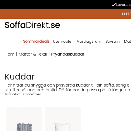
Leverans
SIST
Sommardeals
Utemöbler
Vardagsrum
Sovrum
Mat
Hem
Mattor & Textil
Prydnadskuddar
Kuddar
Här hittar du snygga och prisvärda kuddar till din soffa, säng el
ut efter säsong och årstid. Därför bör du passa på så länge en m
två olika säsonger.