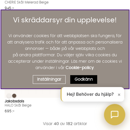
CHERIE Skål Melerad Beige
945 :-
Lägg till
Vi skräddarsyr din upplevelse!
Vi använder cookies för att webbplatsen ska fungera, för
att analysera trafik och för att anpassa och personalisera
annonser — både på vår webbplats och
på andra plattformar. Du väljer själv vilka cookies du
accepterar under inställningar. Läs mer om de cookies vi
använder i vår
Cookie-policy
.
Inställningar
Godkänn
Hej! Behöver du hjälp?
×
HALO Skål Beige
HALO Skål Beige
HALO Skål Beige Finns även i dessa färger:
Jakobsdals
HALO Skål Beige
695 :-
Visar
40
av
182
artiklar