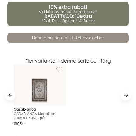
10%
extra rabatt
vid köp av minst 2 produkter*
RABATTKOD: 10extra
*Exkl. Fast lågt pris & Outlet
Handla nu, betala i slutet av oktober
Fler varianter i denna serie och färg
Vi använder AI för att svara på dina frågor. Konversationen
Lägg till i önskelista: CASABLANCA Medallio
sparas i upp till 24 timmar för att kunna hjälpa dig. Vi delar
inte dina uppgifter med tredje part. Läs mer i vår
integritetspolicy.
Jag godkänner att konversationen sparas
Starta chatten
Casablanca
CASABLANCA Medallion
200x300 Silvergrå
1895 :-