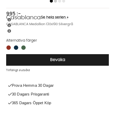
995
:-
Casablanca
Se hela serien »
CASABLANCA Medallion 130x190 Silvergrå
Alternativa färger
Finns även i dessa färger:
Bevaka
Tillfälligt slutsåld
Prova Hemma 30 Dagar
30 Dagars Prisgaranti
365 Dagars Öppet Köp