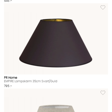
545 :-
Lägg til
PR Home
EMPIRE Lampskärm 35cm Svart/Guld
795 :-
Lägg til