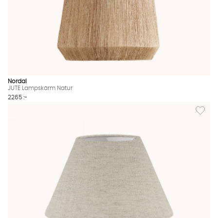
Nordal
JUTE Lampskärm Natur
2265 :-
Lägg til