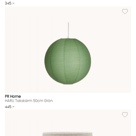
345 :-
Lägg til
PR Home
HARU Takskärm 50cm Grön
445 :-
Lägg til