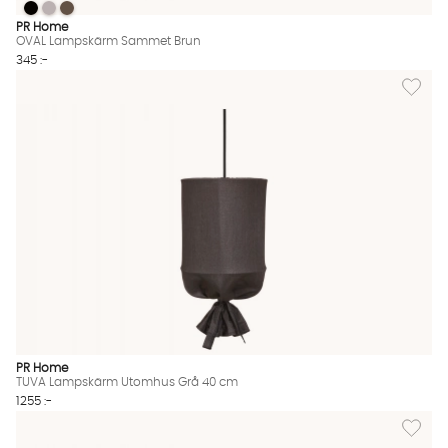
OVAL Lampskärm Sammet Brun
OVAL Lampskärm Sammet Brun
OVAL Lampskärm Sammet Brun
OVAL Lampskärm Sammet Brun Finns även i dessa färger:
PR Home
OVAL Lampskärm Sammet Brun
345 :-
Lägg ti
PR Home
TUVA Lampskärm Utomhus Grå 40 cm
1255 :-
Lägg til