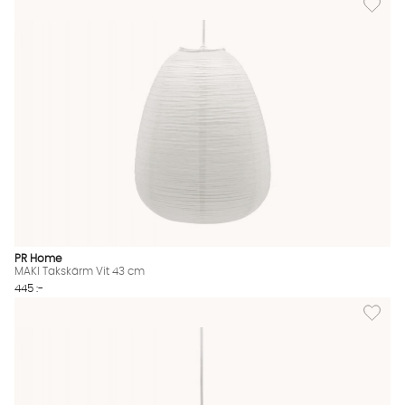
PR Home
MAKI Takskärm Vit 43 cm
445 :-
Lägg til