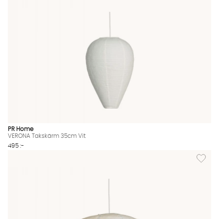
PR Home
VERONA Takskärm 35cm Vit
495 :-
Lägg til