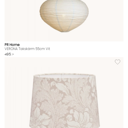
PR Home
VERONA Takskärm 55cm Vit
495 :-
Lägg til