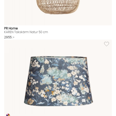
PR Home
KAREN Takskärm Natur 50 cm
2955 :-
Lägg til