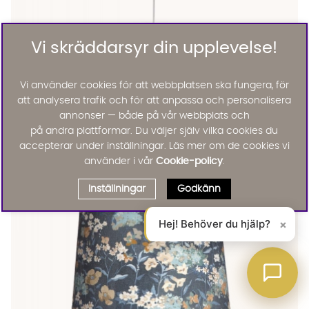
Vi skräddarsyr din upplevelse!
Vi använder cookies för att webbplatsen ska fungera, för
att analysera trafik och för att anpassa och personalisera
annonser — både på vår webbplats och
DALIA Takskärm Vit 40 cm
DALIA Takskärm Vit 40 cm Finns även i dessa färger:
på andra plattformar. Du väljer själv vilka cookies du
PR Home
DALIA Takskärm Vit 40 cm
accepterar under inställningar. Läs mer om de cookies vi
1255 :-
använder i vår
Cookie-policy
.
Lägg til
Inställningar
Godkänn
Hej! Behöver du hjälp?
×