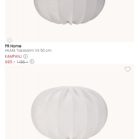
HILMA Takskärm Vit 50 cm
HILMA Takskärm Vit 50 cm Finns även i dessa färger:
PR Home
HILMA Takskärm Vit 50 cm
KAMPANJ
995 :-
1455 :-
Lägg til