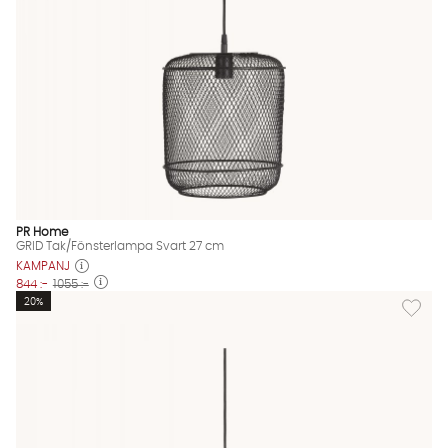
PR Home
GRID Tak/Fönsterlampa Svart 27 cm
KAMPANJ
844 :-
1055 :-
Lägg til
20%