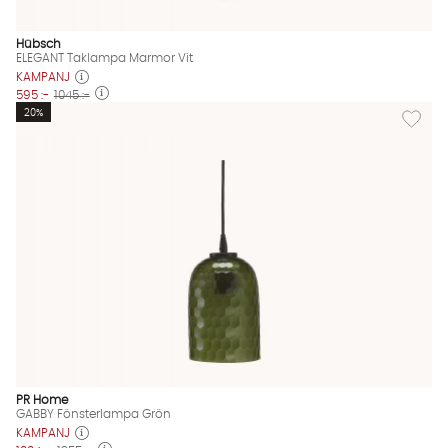
Hübsch
ELEGANT Taklampa Marmor Vit
KAMPANJ
595 :-
1045 :-
Lägg til
20%
PR Home
GABBY Fönsterlampa Grön
KAMPANJ