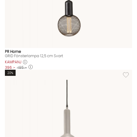
PR Home
GRID Fönsterlampa 12,5 cm Svart
KAMPANJ
396 :-
495 :-
Lägg til
20%