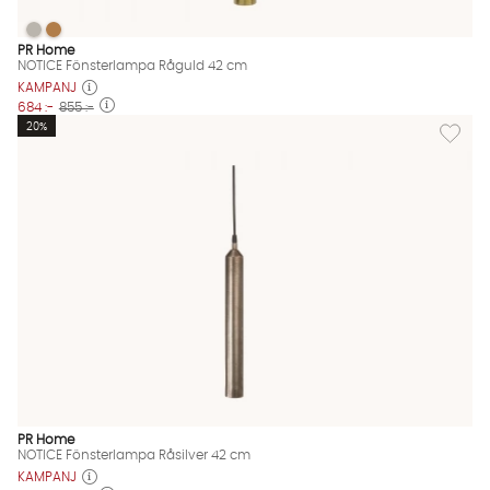
NOTICE Fönsterlampa Råguld 42 cm
NOTICE Fönsterlampa Råguld 42 cm
NOTICE Fönsterlampa Råguld 42 cm Finns även i dessa färger
PR Home
NOTICE Fönsterlampa Råguld 42 cm
KAMPANJ
684 :-
855 :-
Lägg til
20%
PR Home
NOTICE Fönsterlampa Råsilver 42 cm
KAMPANJ