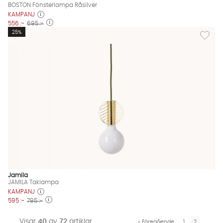
BOSTON Fönsterlampa Råsilver
KAMPANJ
556 :-
695 :-
Lägg til
25%
Jamila
JAMILA Taklampa
KAMPANJ
595 :-
795 :-
Visar
40
av
72
artiklar
«
Föregående
1
2