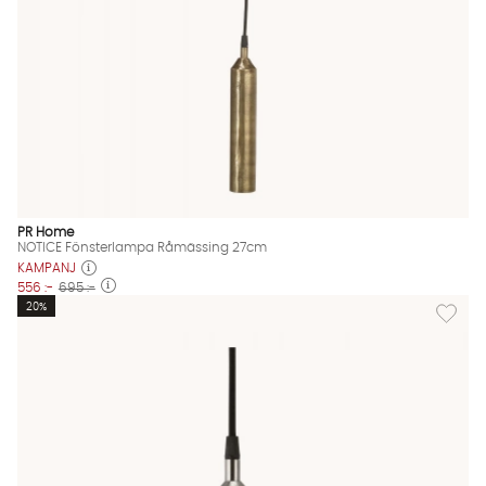
PR Home
NOTICE Fönsterlampa Råmässing 27cm
KAMPANJ
556 :-
695 :-
Lägg til
20%