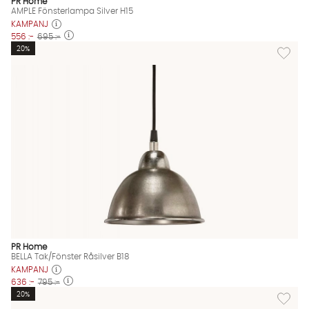
PR Home
AMPLE Fönsterlampa Silver H15
KAMPANJ
556 :-
695 :-
Lägg till
20%
PR Home
BELLA Tak/Fönster Råsilver B18
KAMPANJ
636 :-
795 :-
Lägg til
20%