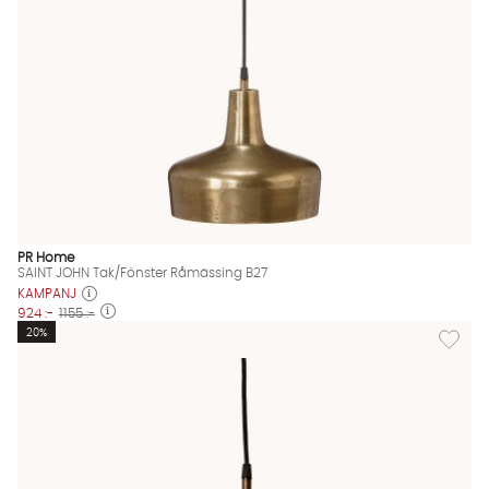
PR Home
SAINT JOHN Tak/Fönster Råmässing B27
KAMPANJ
924 :-
1155 :-
Lägg til
20%