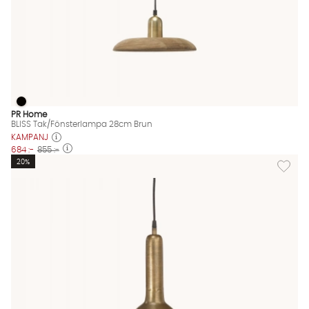
BLISS Tak/Fönsterlampa 28cm Brun
BLISS Tak/Fönsterlampa 28cm Brun Finns även i dessa färger:
PR Home
BLISS Tak/Fönsterlampa 28cm Brun
KAMPANJ
684 :-
855 :-
Lägg til
20%