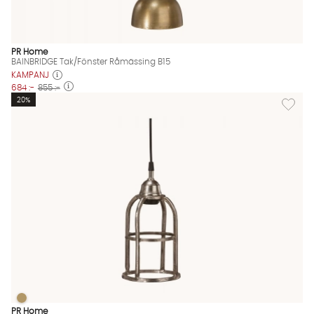
PR Home
BAINBRIDGE Tak/Fönster Råmässing B15
KAMPANJ
684 :-
855 :-
Lägg til
20%
BOSTON Fönsterlampa Råsilver
BOSTON Fönsterlampa Råsilver Finns även i dessa färger:
PR Home