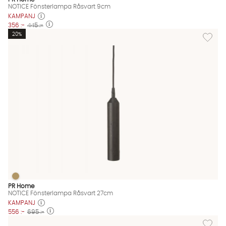
NOTICE Fönsterlampa Råsvart 9cm
KAMPANJ
356 :-
445 :-
Lägg til
20%
NOTICE Fönsterlampa Råsvart 27cm
NOTICE Fönsterlampa Råsvart 27cm Finns även i dessa färger:
PR Home
NOTICE Fönsterlampa Råsvart 27cm
KAMPANJ
556 :-
695 :-
Lägg til