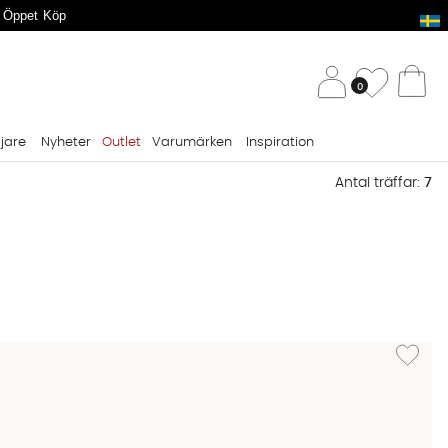
 Öppet Köp
/ 
Önskelis
0
Va
ljare
Nyheter
Outlet
Varumärken
Inspiration
Antal träffar:
7
Lägg till 