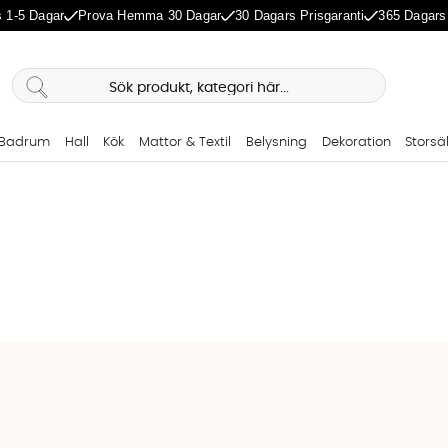
 1-5 Dagar
Prova Hemma 30 Dagar
30 Dagars Prisgaranti
365 Dagars
Badrum
Hall
Kök
Mattor & Textil
Belysning
Dekoration
Storsä