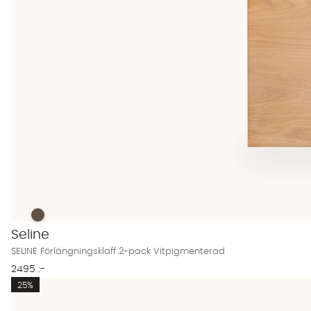
SELINE Förlängningsklaff 2-pack Vitpigmenterad Finns även 
SELINE Förlängningsklaff 2-pack Vitpigmenterad
Seline
SELINE Förlängningsklaff 2-pack Vitpigmenterad
2495 :-
25%