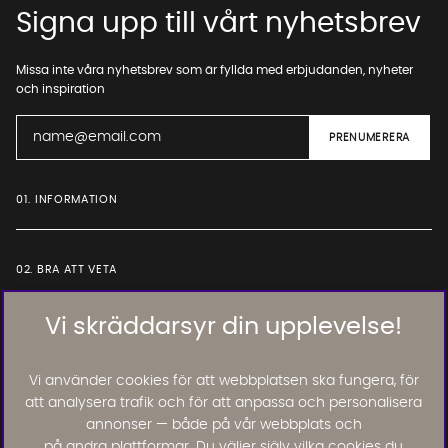
Signa upp till vårt nyhetsbrev
Missa inte våra nyhetsbrev som är fyllda med erbjudanden, nyheter
och inspiration
01. INFORMATION
02. BRA ATT VETA
Vi skräddarsyr din upplevelse!
Läs och lämna kundomdömen:
Vi använder cookies för att webbplatsen ska fungera, för
att analysera trafik och för att anpassa och personalisera
annonser — både på vår webbplats och
på andra plattformar. Du väljer själv vilka cookies du