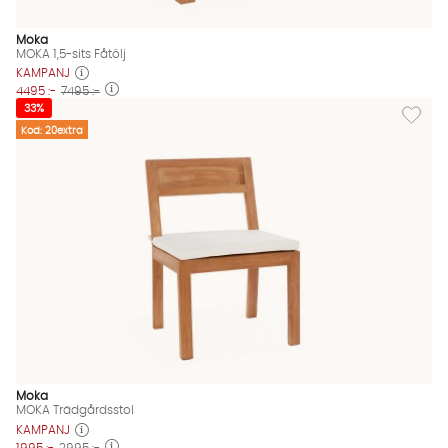
Moka
MOKA 1,5-sits Fåtölj
KAMPANJ
4495 :-
7495 :-
Lägg til
33%
Kod: 20extra
Moka
MOKA Trädgårdsstol
KAMPANJ
1995 :-
2995 :-