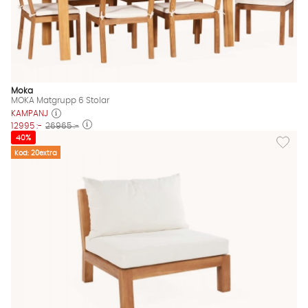
Moka
MOKA Matgrupp 6 Stolar
KAMPANJ
12995 :-
26965 :-
Lägg till
40%
Kod: 20extra