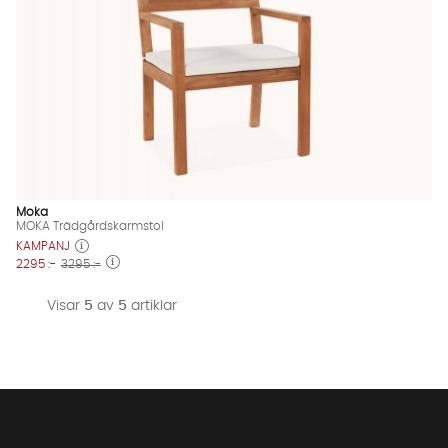
Moka
MOKA Trädgårdskarmstol
KAMPANJ
2295 :-
3295 :-
Visar
5
av
5
artiklar