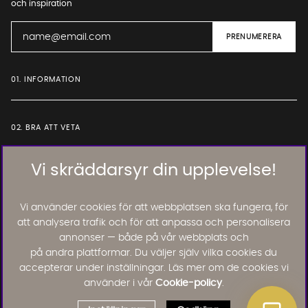
och inspiration
01. INFORMATION
02. BRA ATT VETA
Vi skräddarsyr din upplevelse!
Läs och lämna kundomdömen:
Vi använder cookies för att webbplatsen ska fungera, för
att analysera trafik och för att anpassa och personalisera
annonser — både på vår webbplats och
på andra plattformar. Du väljer själv vilka cookies du
accepterar under inställningar. Läs mer om de cookies vi
använder i vår
Cookie-policy
.