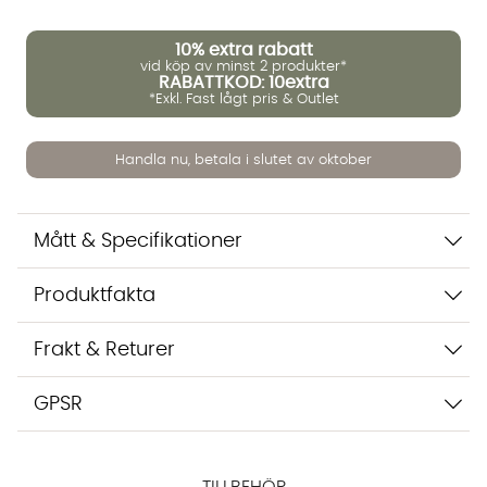
10%
extra rabatt
vid köp av minst 2 produkter*
RABATTKOD: 10extra
*Exkl. Fast lågt pris & Outlet
Handla nu, betala i slutet av oktober
Mått & Specifikationer
Vi använder AI för att svara på dina frågor. Konversationen
Produktfakta
sparas i upp till 24 timmar för att kunna hjälpa dig. Vi delar
inte dina uppgifter med tredje part. Läs mer i vår
integritetspolicy.
Frakt & Returer
Jag godkänner att konversationen sparas
Starta chatten
GPSR
TILLBEHÖR